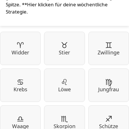
Spitze. **Hier klicken für deine wöchentliche
Strategie.
♈
♉
♊
Widder
Stier
Zwillinge
♋
♌
♍
Krebs
Löwe
Jungfrau
♎
♏
♐
Waage
Skorpion
Schütze