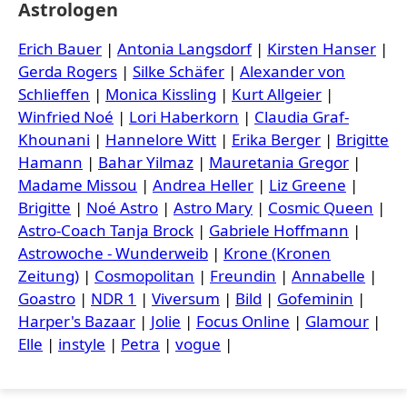
Astrologen
Erich Bauer
|
Antonia Langsdorf
|
Kirsten Hanser
|
Gerda Rogers
|
Silke Schäfer
|
Alexander von
Schlieffen
|
Monica Kissling
|
Kurt Allgeier
|
Winfried Noé
|
Lori Haberkorn
|
Claudia Graf-
Khounani
|
Hannelore Witt
|
Erika Berger
|
Brigitte
Hamann
|
Bahar Yilmaz
|
Mauretania Gregor
|
Madame Missou
|
Andrea Heller
|
Liz Greene
|
Brigitte
|
Noé Astro
|
Astro Mary
|
Cosmic Queen
|
Astro-Coach Tanja Brock
|
Gabriele Hoffmann
|
Astrowoche - Wunderweib
|
Krone (Kronen
Zeitung)
|
Cosmopolitan
|
Freundin
|
Annabelle
|
Goastro
|
NDR 1
|
Viversum
|
Bild
|
Gofeminin
|
Harper's Bazaar
|
Jolie
|
Focus Online
|
Glamour
|
Elle
|
instyle
|
Petra
|
vogue
|