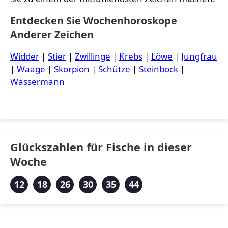
Entdecken Sie Wochenhoroskope
Anderer Zeichen
Widder
|
Stier
|
Zwillinge
|
Krebs
|
Löwe
|
Jungfrau
|
Waage
|
Skorpion
|
Schütze
|
Steinbock
|
Wassermann
Glückszahlen für Fische in dieser
Woche
12
18
26
30
35
44