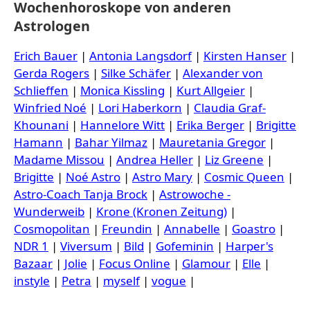
Wochenhoroskope von anderen
Astrologen
Erich Bauer
|
Antonia Langsdorf
|
Kirsten Hanser
|
Gerda Rogers
|
Silke Schäfer
|
Alexander von
Schlieffen
|
Monica Kissling
|
Kurt Allgeier
|
Winfried Noé
|
Lori Haberkorn
|
Claudia Graf-
Khounani
|
Hannelore Witt
|
Erika Berger
|
Brigitte
Hamann
|
Bahar Yilmaz
|
Mauretania Gregor
|
Madame Missou
|
Andrea Heller
|
Liz Greene
|
Brigitte
|
Noé Astro
|
Astro Mary
|
Cosmic Queen
|
Astro-Coach Tanja Brock
|
Astrowoche -
Wunderweib
|
Krone (Kronen Zeitung)
|
Cosmopolitan
|
Freundin
|
Annabelle
|
Goastro
|
NDR 1
|
Viversum
|
Bild
|
Gofeminin
|
Harper's
Bazaar
|
Jolie
|
Focus Online
|
Glamour
|
Elle
|
instyle
|
Petra
|
myself
|
vogue
|