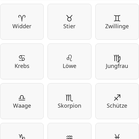
♈
♉
♊
Widder
Stier
Zwillinge
♋
♌
♍
Krebs
Löwe
Jungfrau
♎
♏
♐
Waage
Skorpion
Schütze
♑
♒
♓