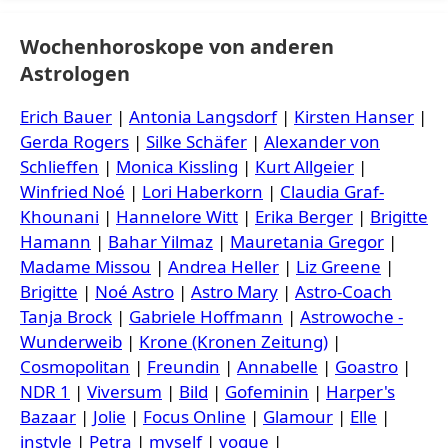
Wochenhoroskope von anderen
Astrologen
Erich Bauer
|
Antonia Langsdorf
|
Kirsten Hanser
|
Gerda Rogers
|
Silke Schäfer
|
Alexander von
Schlieffen
|
Monica Kissling
|
Kurt Allgeier
|
Winfried Noé
|
Lori Haberkorn
|
Claudia Graf-
Khounani
|
Hannelore Witt
|
Erika Berger
|
Brigitte
Hamann
|
Bahar Yilmaz
|
Mauretania Gregor
|
Madame Missou
|
Andrea Heller
|
Liz Greene
|
Brigitte
|
Noé Astro
|
Astro Mary
|
Astro-Coach
Tanja Brock
|
Gabriele Hoffmann
|
Astrowoche -
Wunderweib
|
Krone (Kronen Zeitung)
|
Cosmopolitan
|
Freundin
|
Annabelle
|
Goastro
|
NDR 1
|
Viversum
|
Bild
|
Gofeminin
|
Harper's
Bazaar
|
Jolie
|
Focus Online
|
Glamour
|
Elle
|
instyle
|
Petra
|
myself
|
vogue
|