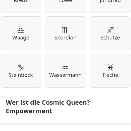
Krebs
Löwe
Jungfrau
♎
♏
♐
Waage
Skorpion
Schütze
♑
♒
♓
Steinbock
Wassermann
Fische
Wer ist die Cosmic Queen?
Empowerment