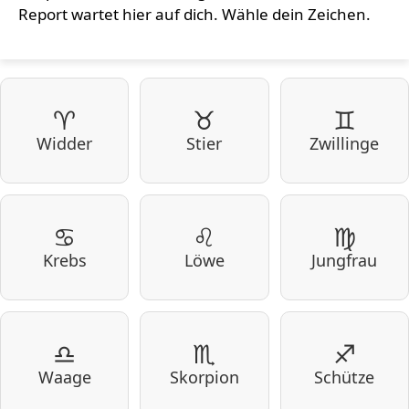
Report wartet hier auf dich. Wähle dein Zeichen.
♈
♉
♊
Widder
Stier
Zwillinge
♋
♌
♍
Krebs
Löwe
Jungfrau
♎
♏
♐
Waage
Skorpion
Schütze