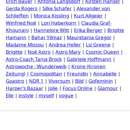
Erich Bauer
|
Antonia Langsdorf
|
Kirsten Hanser
|
Gerda Rogers
|
Silke Schäfer
|
Alexander von
Schlieffen
|
Monica Kissling
|
Kurt Allgeier
|
Winfried Noé
|
Lori Haberkorn
|
Claudia Graf-
Khounani
|
Hannelore Witt
|
Erika Berger
|
Brigitte
Hamann
|
Bahar Yilmaz
|
Mauretania Gregor
|
Madame Missou
|
Andrea Heller
|
Liz Greene
|
Brigitte
|
Noé Astro
|
Astro Mary
|
Cosmic Queen
|
Astro-Coach Tanja Brock
|
Gabriele Hoffmann
|
Astrowoche - Wunderweib
|
Krone (Kronen
Zeitung)
|
Cosmopolitan
|
Freundin
|
Annabelle
|
Goastro
|
NDR 1
|
Viversum
|
Bild
|
Gofeminin
|
Harper's Bazaar
|
Jolie
|
Focus Online
|
Glamour
|
Elle
|
instyle
|
myself
|
vogue
|