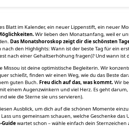
es Blatt im Kalender, ein neuer Lippenstift, ein neuer Mo
Möglichkeiten.
Wir lieben den Monatsanfang, weil er un
den.
Das Monatshoroskop zeigt dir die schönsten Tage
nach den Highlights: Wann ist der beste Tag für ein erst
st nach einer Gehaltserhöhung fragen)? Und wann ist de
Missou ist deine optimistische Begleiterin. Wir konzent
quer schießt, finden wir einen Weg, wie du das Beste dar
inem guten Buch.
Freu dich auf das, was kommt.
Wir be
it einem Augenzwinkern und viel Herz. Es geht darum, da
und wie die Sterne sie uns servieren).
iesen Ausblick, um dich auf die schönen Momente einzus
 Lass uns gemeinsam schauen, welche Geschenke das U
-Guide
wartet schon – wähle einfach dein Sternzeichen 