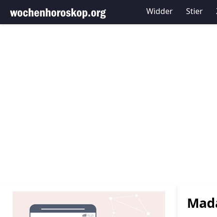
Widder
Stier
Mada