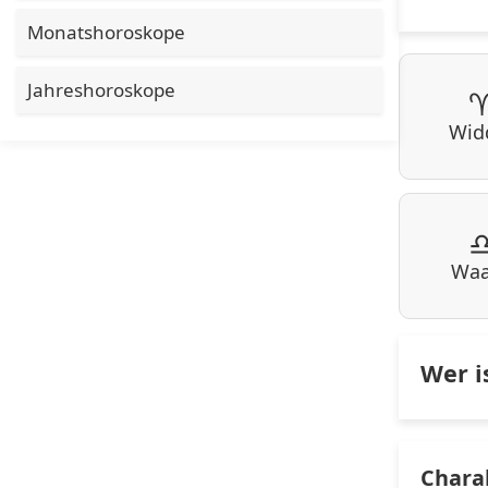
Monatshoroskope
Jahreshoroskope
Wid
Wa
Wer i
Chara