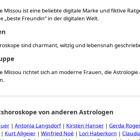
Missou ist eine beliebte digitale Marke und fiktive Ratge
die „beste Freundin“ in der digitalen Welt.
en
roskope sind charmant, witzig und lebensnah geschrieben
ruppe
Missou richtet sich an moderne Frauen, die Astrologie a
n.
shoroskope von anderen Astrologen
auer
|
Antonia Langsdorf
|
Kirsten Hanser
|
Gerda Roge
|
Kurt Allgeier
|
Winfried Noé
|
Lori Haberkorn
|
Claudi