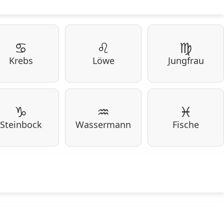
♋
♌
♍
Krebs
Löwe
Jungfrau
♑
♒
♓
Steinbock
Wassermann
Fische