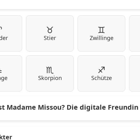
♈
♉
♊
der
Stier
Zwillinge
♎
♏
♐
age
Skorpion
Schütze
st Madame Missou? Die digitale Freundin
kter