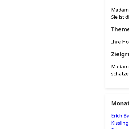
Madame 
Sie ist 
Them
Ihre Ho
Zielg
Madame 
schätze
Monat
Erich B
Kissling