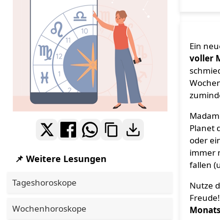
Ein neu
voller 
schmie
Wochen 
zuminde
Madame 
Planet 
oder e
immer m
📌 Weitere Lesungen
fallen (
Tageshoroskope
Nutze d
Freude!
Wochenhoroskope
Monats