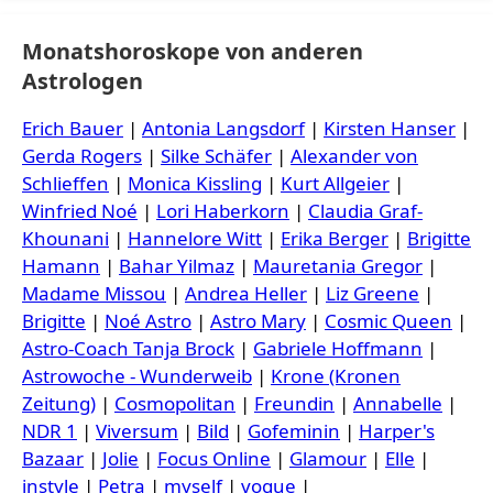
Monatshoroskope von anderen
Astrologen
Erich Bauer
|
Antonia Langsdorf
|
Kirsten Hanser
|
Gerda Rogers
|
Silke Schäfer
|
Alexander von
Schlieffen
|
Monica Kissling
|
Kurt Allgeier
|
Winfried Noé
|
Lori Haberkorn
|
Claudia Graf-
Khounani
|
Hannelore Witt
|
Erika Berger
|
Brigitte
Hamann
|
Bahar Yilmaz
|
Mauretania Gregor
|
Madame Missou
|
Andrea Heller
|
Liz Greene
|
Brigitte
|
Noé Astro
|
Astro Mary
|
Cosmic Queen
|
Astro-Coach Tanja Brock
|
Gabriele Hoffmann
|
Astrowoche - Wunderweib
|
Krone (Kronen
Zeitung)
|
Cosmopolitan
|
Freundin
|
Annabelle
|
NDR 1
|
Viversum
|
Bild
|
Gofeminin
|
Harper's
Bazaar
|
Jolie
|
Focus Online
|
Glamour
|
Elle
|
instyle
|
Petra
|
myself
|
vogue
|