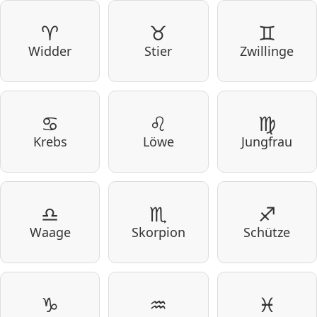
♈
♉
♊
Widder
Stier
Zwillinge
♋
♌
♍
Krebs
Löwe
Jungfrau
♎
♏
♐
Waage
Skorpion
Schütze
♑
♒
♓