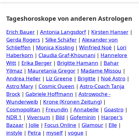
Tageshoroskope von anderen Astrologen
Erich Bauer
|
Antonia Langsdorf
|
Kirsten Hanser
|
Gerda Rogers
|
Silke Schäfer
|
Alexander von
Schlieffen
|
Monica Kissling
|
Winfried Noé
|
Lori
Haberkorn
|
Claudia Graf-Khounani
|
Hannelore
Witt
|
Erika Berger
|
Brigitte Hamann
|
Bahar
Yilmaz
|
Mauretania Gregor
|
Madame Missou
|
Andrea Heller
|
Liz Greene
|
Brigitte
|
Noé Astro
|
Astro Mary
|
Cosmic Queen
|
Astro-Coach Tanja
Brock
|
Gabriele Hoffmann
|
Astrowoche -
Wunderweib
|
Krone (Kronen Zeitung)
|
Cosmopolitan
|
Freundin
|
Annabelle
|
Goastro
|
NDR 1
|
Viversum
|
Bild
|
Gofeminin
|
Harper's
Bazaar
|
Jolie
|
Focus Online
|
Glamour
|
Elle
|
instyle
|
Petra
|
myself
|
vogue
|