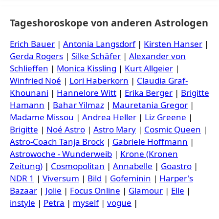
Tageshoroskope von anderen Astrologen
Erich Bauer
|
Antonia Langsdorf
|
Kirsten Hanser
|
Gerda Rogers
|
Silke Schäfer
|
Alexander von
Schlieffen
|
Monica Kissling
|
Kurt Allgeier
|
Winfried Noé
|
Lori Haberkorn
|
Claudia Graf-
Khounani
|
Hannelore Witt
|
Erika Berger
|
Brigitte
Hamann
|
Bahar Yilmaz
|
Mauretania Gregor
|
Madame Missou
|
Andrea Heller
|
Liz Greene
|
Brigitte
|
Noé Astro
|
Astro Mary
|
Cosmic Queen
|
Astro-Coach Tanja Brock
|
Gabriele Hoffmann
|
Astrowoche - Wunderweib
|
Krone (Kronen
Zeitung)
|
Cosmopolitan
|
Annabelle
|
Goastro
|
NDR 1
|
Viversum
|
Bild
|
Gofeminin
|
Harper's
Bazaar
|
Jolie
|
Focus Online
|
Glamour
|
Elle
|
instyle
|
Petra
|
myself
|
vogue
|