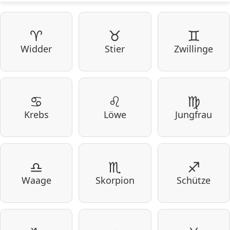
♈
♉
♊
Widder
Stier
Zwillinge
♋
♌
♍
Krebs
Löwe
Jungfrau
♎
♏
♐
Waage
Skorpion
Schütze