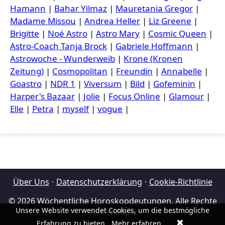
Hamann
|
Bahar Yilmaz
|
Mauretania Gregor
|
Madame Missou
|
Andrea Heller
|
Liz Greene
|
Brigitte
|
Noé Astro
|
Astro Mary
|
Cosmic Queen
|
Astro-Coach Tanja Brock
|
Gabriele Hoffmann
|
Astrowoche - Wunderweib
|
Krone (Kronen
Zeitung)
|
Cosmopolitan
|
Freundin
|
Annabelle
|
Goastro
|
NDR 1
|
Viversum
|
Bild
|
Gofeminin
|
Harper's Bazaar
|
Jolie
|
Focus Online
|
Glamour
|
Elle
|
Petra
|
myself
|
vogue
|
Über Uns
·
Datenschutzerklärung
·
Cookie-Richtlinie
© 2026 Wöchentliche Horoskopdeutungen. Alle Rechte
Unsere Website verwendet Cookies, um die bestmögliche
vorbehalten.
✖
Erfahrung zu bieten.
Mehr erfahren
.