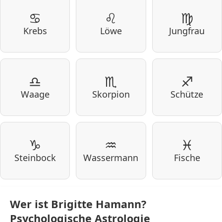
♋
♌
♍
Krebs
Löwe
Jungfrau
♎
♏
♐
Waage
Skorpion
Schütze
♑
♒
♓
Steinbock
Wassermann
Fische
Wer ist Brigitte Hamann?
Psychologische Astrologie